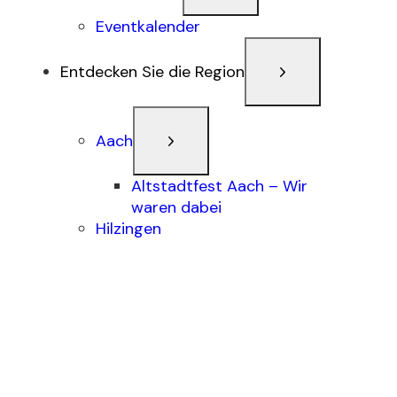
Eventkalender
Entdecken Sie die Region
Aach
Altstadtfest Aach – Wir
waren dabei
Hilzingen
Conceptualization
Tincidunt arcu non sodales neque sodales ut
etiam sit.
Integer ma lesu ada nunc vel risus commodo.